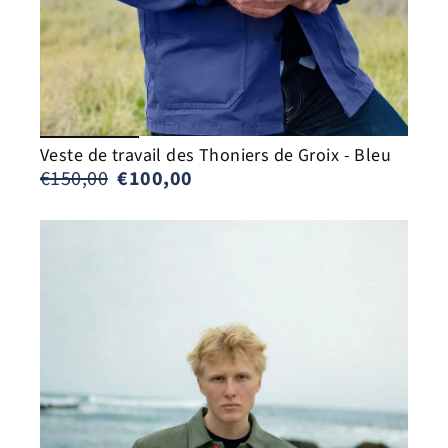
Veste de travail des Thoniers de Groix - Bleu
Prix
Prix
€150,00
€100,00
régulier
réduit