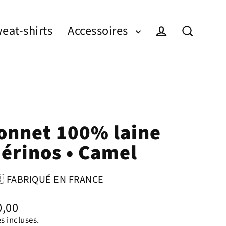
eat-shirts
Accessoires
Se connecte
Recherc
onnet 100% laine
érinos • Camel
 FABRIQUÉ EN FRANCE
0,00
s incluses.
ulier