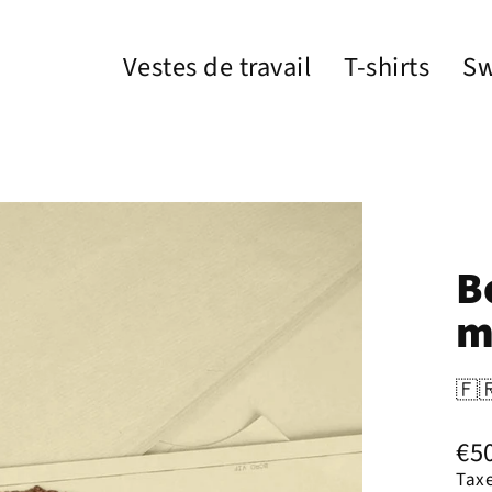
Vestes de travail
T-shirts
Sw
B
m
🇫
€5
Prix
Taxe
rég