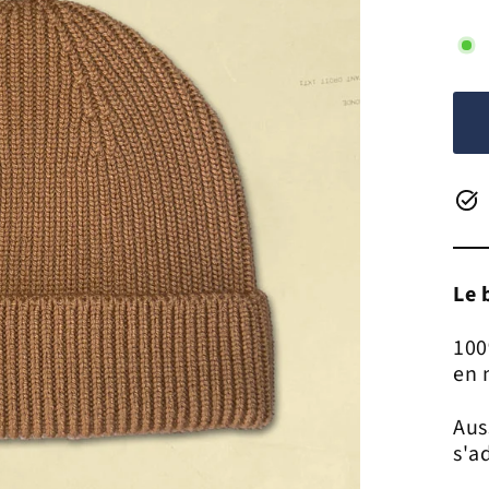
Le 
100
en 
Aus
s'a