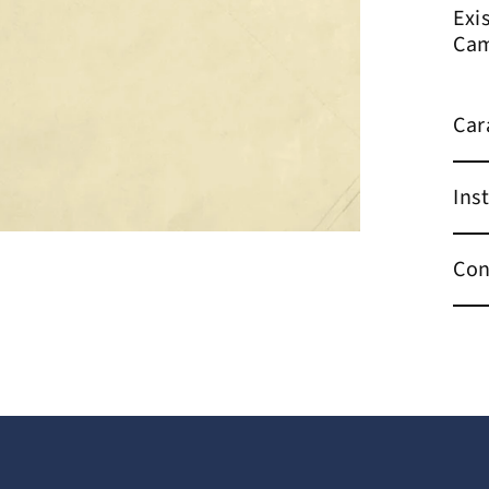
Exi
Cam
Car
Ins
Con